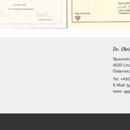
Dr. Chr
Spaunstr
4020
Lin
Österrei
Tel:
+43(
E-Mail:
h
www:
www