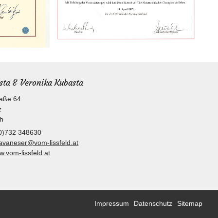
ista & Veronika Kubasta
aße 64
z
ch
0)732 348630
avaneser@vom-lissfeld.at
.vom-lissfeld.at
Impressum
Datenschutz
Sitemap