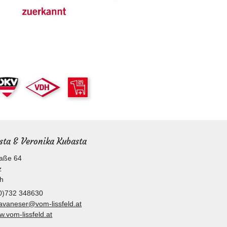
ista & Veronika Kubasta
aße 64
z
ch
0)732 348630
avaneser@vom-lissfeld.at
.vom-lissfeld.at