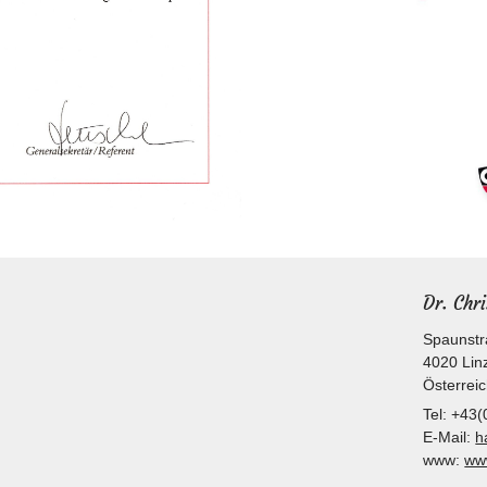
Dr. Chr
Spaunstr
4020
Lin
Österrei
Tel:
+43(
E-Mail:
h
www:
www