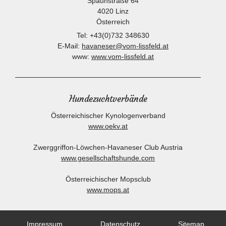
Spaunstraße 64
4020
Linz
Österreich
Tel:
+43(0)732 348630
E-Mail:
havaneser@vom-lissfeld.at
www:
www.vom-lissfeld.at
Hundezuchtverbände
Österreichischer Kynologenverband
www.oekv.at
Zwerggriffon-Löwchen-Havaneser Club Austria
www.gesellschaftshunde.com
Österreichischer Mopsclub
www.mops.at
Impressum
Datenschutz
Sitemap